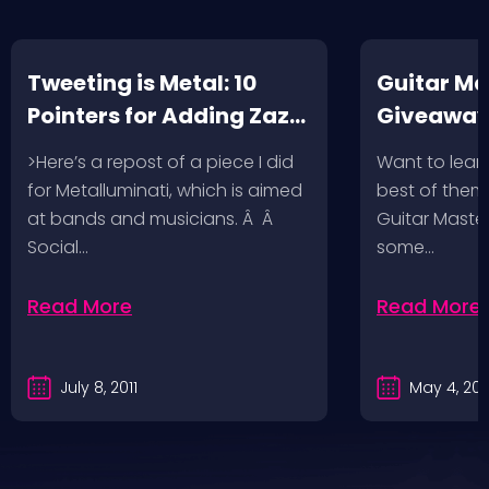
Tweeting is Metal: 10
Guitar Ma
Pointers for Adding Zazz
Giveaway
to Your Band’s Social
>Here’s a repost of a piece I did
Want to learn
Media Profile
for Metalluminati, which is aimed
best of them?
at bands and musicians. Â Â
Guitar Maste
Social…
some…
Read More
Read More
July 8, 2011
May 4, 201